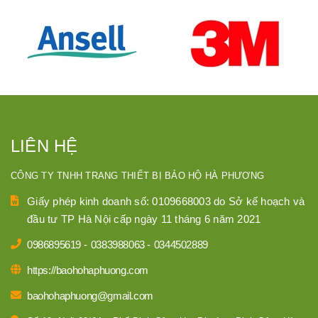
LIÊN HỆ
CÔNG TY TNHH TRANG THIẾT BỊ BẢO HỘ HÀ PHƯƠNG
Giấy phép kinh doanh số: 0109668003 do Sở kế hoạch và
đầu tư TP Hà Nội cấp ngày 11 tháng 6 năm 2021
0986895619
-
0383988063
-
0344502889
https://baohohaphuong.com
baohohaphuong@gmail.com