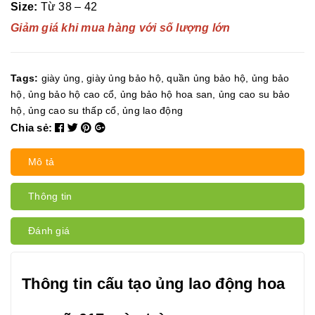
Size:
Từ 38 – 42
Giảm giá khi mua hàng với số lượng lớn
Tags:
giày ủng
,
giày ủng bảo hộ
,
quần ủng bảo hộ
,
ủng bảo
hộ
,
ủng bảo hộ cao cổ
,
ủng bảo hộ hoa san
,
ủng cao su bảo
hộ
,
ủng cao su thấp cổ
,
ủng lao động
Chia sẻ:
Mô tả
Thông tin
Đánh giá
Thông tin cấu tạo ủng lao động hoa