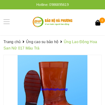
Hotline:
0986895619
0
Trang chủ
Ủng cao su bảo hộ
Ủng Lao Động Hoa
San Nữ 017 Màu Trà