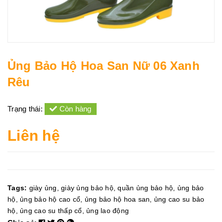
Ủng Bảo Hộ Hoa San Nữ 06 Xanh
Rêu
Trạng thái:
Còn hàng
Liên hệ
Tags:
giày ủng
,
giày ủng bảo hộ
,
quần ủng bảo hộ
,
ủng bảo
hộ
,
ủng bảo hộ cao cổ
,
ủng bảo hộ hoa san
,
ủng cao su bảo
hộ
,
ủng cao su thấp cổ
,
ủng lao động