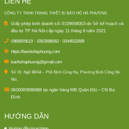
LIÊN HỆ
CÔNG TY TNHH TRANG THIẾT BỊ BẢO HỘ HÀ PHƯƠNG
Giấy phép kinh doanh số: 0109668003 do Sở kế hoạch và
đầu tư TP Hà Nội cấp ngày 11 tháng 6 năm 2021
0986895619
-
0383988063
-
0344502889
https://baohohaphuong.com
baohohaphuong@gmail.com
Số 19, Ngõ 99/64 – Phố Định Công Hạ, Phường Định Công,Hà
Nội,
0600089688888 tại ngân hàng MB Quân Đội – CN Ba
Đình
HƯỚNG DẪN
Hướng dẫn mua hàng