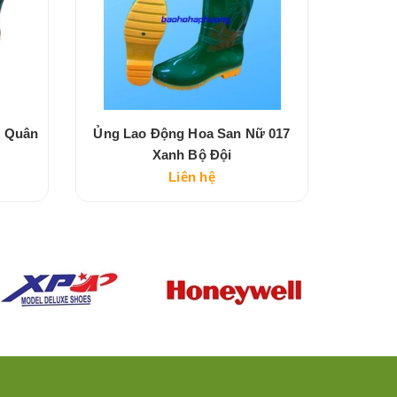
m Quân
Ủng Lao Động Hoa San Nữ 017
Ủng La
Xanh Bộ Đội
Liên hệ