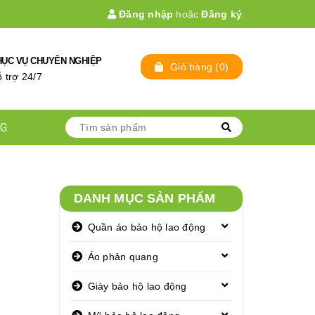
Đăng nhập
hoặc
Đăng ký
HỤC VỤ CHUYÊN NGHIỆP
Giỏ hàng
(
0
)
̃ trợ 24/7
NG
h
DANH MỤC SẢN PHẨM
Quần áo bảo hộ lao động
Áo phản quang
Giày bảo hộ lao động