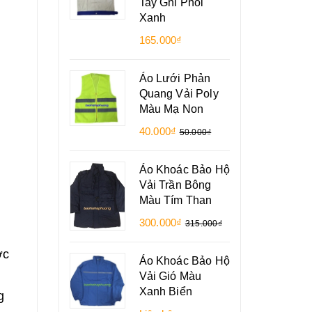
Tay Ghi Phối
Xanh
165.000₫
Áo Lưới Phản
Quang Vải Poly
Màu Mạ Non
40.000₫
50.000₫
Áo Khoác Bảo Hộ
Vải Trần Bông
Màu Tím Than
300.000₫
315.000₫
ợc
Áo Khoác Bảo Hộ
Vải Gió Màu
Xanh Biển
g