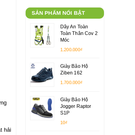
SẢN PHẨM NỔI BẬT
Dây An Toàn
Toàn Thân Cov 2
Móc
1.200.000₫
Giày Bảo Hộ
Ziben 162
1.700.000₫
Giày Bảo Hộ
ứng
Jogger Raptor
S1P
10₫
t hải