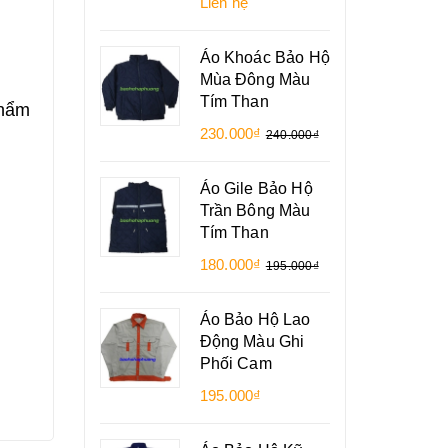
Liên hệ
Áo Khoác Bảo Hộ
Mùa Đông Màu
Tím Than
phẩm
230.000₫
240.000₫
Áo Gile Bảo Hộ
Trần Bông Màu
Tím Than
180.000₫
195.000₫
Áo Bảo Hộ Lao
Động Màu Ghi
Phối Cam
195.000₫