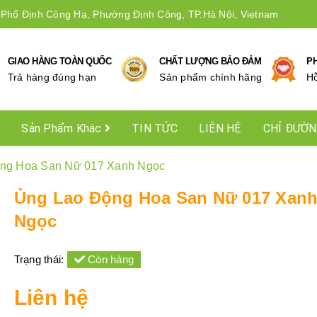
 Phố Định Công Hạ, Phường Định Công, TP.Hà Nội, Vietnam
GIAO HÀNG TOÀN QUỐC
CHẤT LƯỢNG BẢO ĐẢM
P
Trả hàng đúng hạn
Sản phẩm chính hãng
Hô
Sản Phẩm Khác
TIN TỨC
LIÊN HỆ
CHỈ ĐƯỜ
ng Hoa San Nữ 017 Xanh Ngọc
Ủng Lao Động Hoa San Nữ 017 Xan
Ngọc
Trạng thái:
Còn hàng
Liên hệ