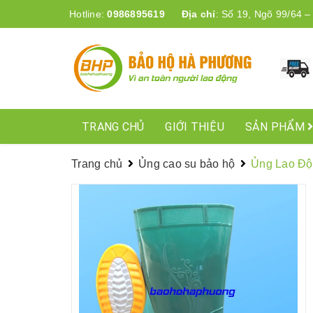
Hotline:
0986895619
Địa chỉ
:
Số 19, Ngõ 99/64 –
TRANG CHỦ
GIỚI THIỆU
SẢN PHẨM
Trang chủ
Ủng cao su bảo hộ
Ủng Lao Độ