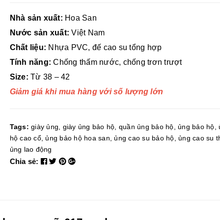
Nhà sản xuất:
Hoa San
Nước sản xuất:
Việt Nam
Chất liệu:
Nhựa PVC, đế cao su tổng hợp
Tính năng:
Chống thấm nước, chống trơn trượt
Size:
Từ 38 – 42
Giảm giá khi mua hàng với số lượng lớn
Tags:
giày ủng
,
giày ủng bảo hộ
,
quần ủng bảo hộ
,
ủng bảo hộ
,
hộ cao cổ
,
ủng bảo hộ hoa san
,
ủng cao su bảo hộ
,
ủng cao su t
ủng lao động
Chia sẻ: