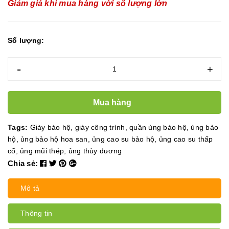
Giảm giá khi mua hàng với số lượng lớn
Số lượng:
-
+
Mua hàng
Tags:
Giày bảo hộ
,
giày công trình
,
quần ủng bảo hộ
,
ủng bảo
hộ
,
ủng bảo hộ hoa san
,
ủng cao su bảo hộ
,
ủng cao su thấp
cổ
,
ủng mũi thép
,
ủng thùy dương
Chia sẻ:
Mô tả
Thông tin