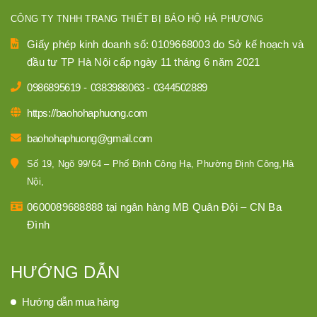
CÔNG TY TNHH TRANG THIẾT BỊ BẢO HỘ HÀ PHƯƠNG
Giấy phép kinh doanh số: 0109668003 do Sở kế hoạch và
đầu tư TP Hà Nội cấp ngày 11 tháng 6 năm 2021
0986895619
-
0383988063
-
0344502889
https://baohohaphuong.com
baohohaphuong@gmail.com
Số 19, Ngõ 99/64 – Phố Định Công Hạ, Phường Định Công,Hà
Nội,
0600089688888 tại ngân hàng MB Quân Đội – CN Ba
Đình
HƯỚNG DẪN
Hướng dẫn mua hàng