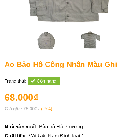
Áo Bảo Hộ Công Nhân Màu Ghi
Trạng thái:
Còn hàng
68.000₫
Giá gốc:
75.000₫
(-9%)
Nhà sản xuất:
Bảo hộ Hà Phương
Chất liệu:
Vải kaki Nam Định loại 1