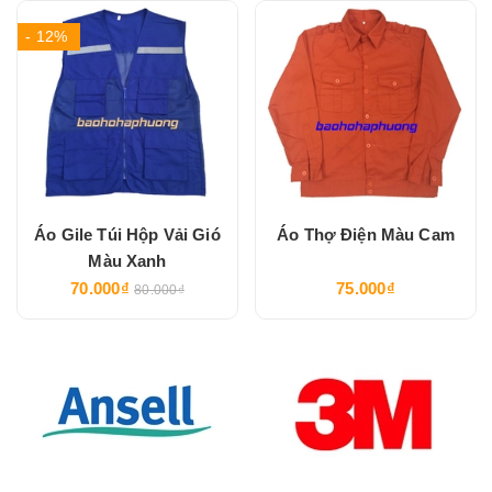
- 12%
Áo Gile Túi Hộp Vải Gió
Áo Thợ Điện Màu Cam
Màu Xanh
70.000₫
75.000₫
80.000₫