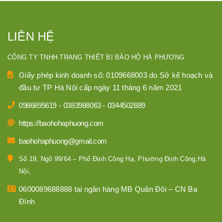
LIÊN HỆ
CÔNG TY TNHH TRANG THIẾT BỊ BẢO HỘ HÀ PHƯƠNG
Giấy phép kinh doanh số: 0109668003 do Sở kế hoạch và
đầu tư TP Hà Nội cấp ngày 11 tháng 6 năm 2021
0986895619
-
0383988063
-
0344502889
https://baohohaphuong.com
baohohaphuong@gmail.com
Số 19, Ngõ 99/64 – Phố Định Công Hạ, Phường Định Công,Hà
Nội,
0600089688888 tại ngân hàng MB Quân Đội – CN Ba
Đình