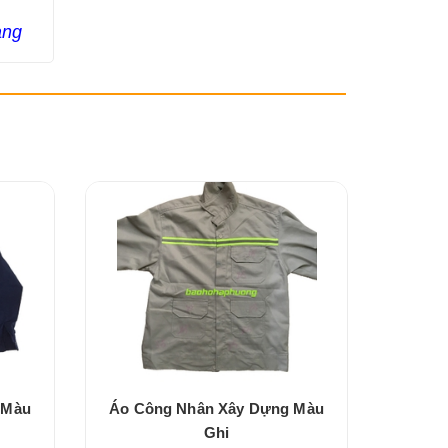
ang
 Màu
Áo Công Nhân Xây Dựng Màu
Áo Bảo
Ghi