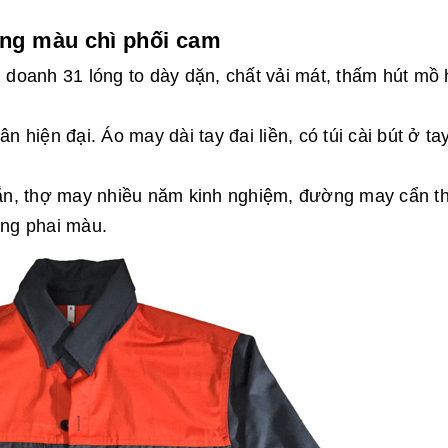
ng màu chì phối cam
 doanh 31 lóng to dày dặn, chất vải mát, thấm hút mồ 
n hiện đại. Áo may dài tay đai liền, có túi cài bút ở ta
ắn, thợ may nhiều năm kinh nghiệm, đường may cẩn t
ông phai màu.