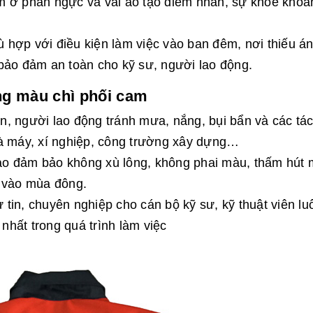
m ở phần ngực và vai áo tạo điểm nhấn, sự khỏe khoắ
hợp với điều kiện làm việc vào ban đêm, nơi thiếu á
bảo đảm an toàn cho kỹ sư, người lao động.
g màu chì phối cam
, người lao động tránh mưa, nắng, bụi bẩn và các tá
hà máy, xí nghiệp, công trường xây dựng…
ao đảm bảo không xù lông, không phai màu, thấm hút
p vào mùa đông.
ự tin, chuyên nghiệp cho cán bộ kỹ sư, kỹ thuật viên lu
 nhất trong quá trình làm việc