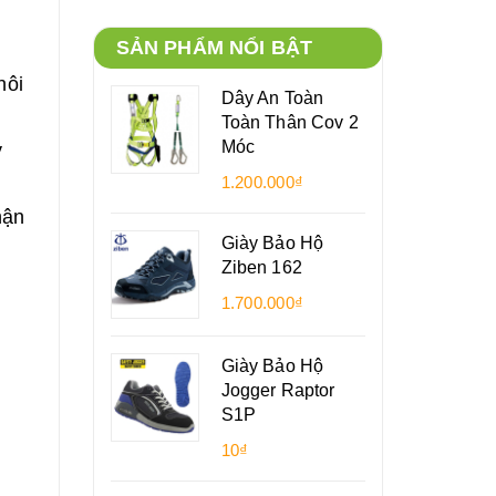
SẢN PHẨM NỔI BẬT
hôi
Dây An Toàn
Toàn Thân Cov 2
Móc
y
1.200.000₫
hận
Giày Bảo Hộ
Ziben 162
1.700.000₫
Giày Bảo Hộ
Jogger Raptor
S1P
10₫