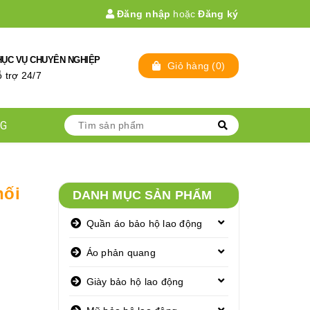
Đăng nhập
hoặc
Đăng ký
HỤC VỤ CHUYÊN NGHIỆP
Giỏ hàng
(
0
)
̃ trợ 24/7
NG
hối
DANH MỤC SẢN PHẨM
Quần áo bảo hộ lao động
Áo phản quang
Giày bảo hộ lao động