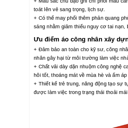
+ Màu sắc chủ đạo ghi chì phối màu ca
toát lên vẻ sang trọng, lịch sự.
+ Có thể may phối thêm phản quang phù 
sáng nhằm giảm thiểu nguy cơ tai nạn, 
Ưu điểm áo công nhân xây dựn
+ Đảm bảo an toàn cho kỹ sư, công nhân
nhân gây hại từ môi trường làm việc n
+ Chất vải dày dặn nhuộm công nghệ c
hôi tốt, thoáng mát về mùa hè và ấm á
+ Thiết kế trẻ trung, năng động tạo sự t
được làm việc trong trạng thái thoải mái