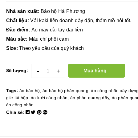
Nhà sản xuất:
Bảo hộ Hà Phương
Chất liệu:
Vải kaki liên doanh dày dặn, thấm mồ hôi tốt.
Đặc điểm:
Áo may dài tay đai liền
Màu sắc:
Màu chì phối cam
Size:
Theo yêu cầu của quý khách
-
+
Mua hàng
Số lượng:
Tags:
áo bảo hộ
,
áo bảo hộ phản quang
,
áo công nhân xây dựn
gile túi hộp
,
áo lưới công nhân
,
áo phản quang dây
,
áo phản qua
áo công nhân
Chia sẻ: