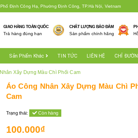
 Phố Định Công Hạ, Phường Định Công, TP.Hà Nội, Vietnam
GIAO HÀNG TOÀN QUỐC
CHẤT LƯỢNG BẢO ĐẢM
P
Trả hàng đúng hạn
Sản phẩm chính hãng
Hô
Sản Phẩm Khác
TIN TỨC
LIÊN HỆ
CHỈ ĐƯỜ
Nhân Xây Dựng Màu Chì Phối Cam
Áo Công Nhân Xây Dựng Màu Chì P
Cam
Trạng thái:
Còn hàng
100.000₫