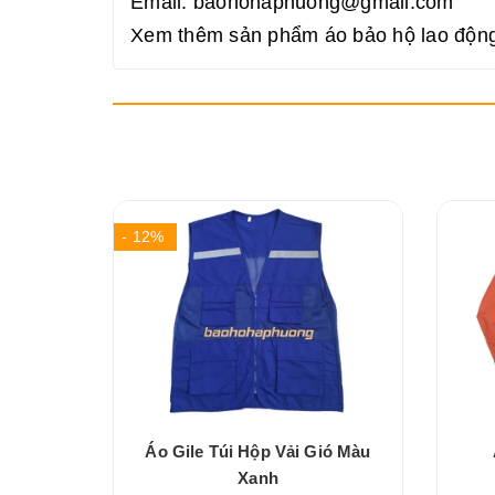
Email: baohohaphuong@gmail.com
Xem thêm sản phẩm áo bảo hộ lao động
- 12%
i Phối
Áo Gile Túi Hộp Vải Gió Màu
Xanh