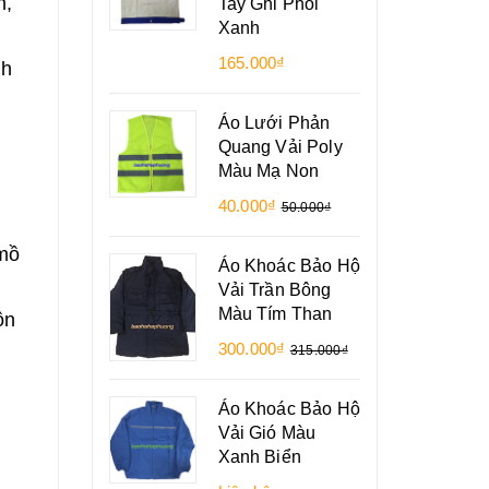
n,
Tay Ghi Phối
Xanh
165.000₫
nh
Áo Lưới Phản
Quang Vải Poly
Màu Mạ Non
c
40.000₫
50.000₫
 mồ
Áo Khoác Bảo Hộ
Vải Trần Bông
Màu Tím Than
ôn
300.000₫
315.000₫
Áo Khoác Bảo Hộ
Vải Gió Màu
Xanh Biển