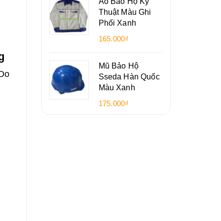
Áo Bảo Hộ Kỹ
Thuật Màu Ghi
Phối Xanh
165.000₫
g
Mũ Bảo Hộ
 Do
Sseda Hàn Quốc
Màu Xanh
175.000₫