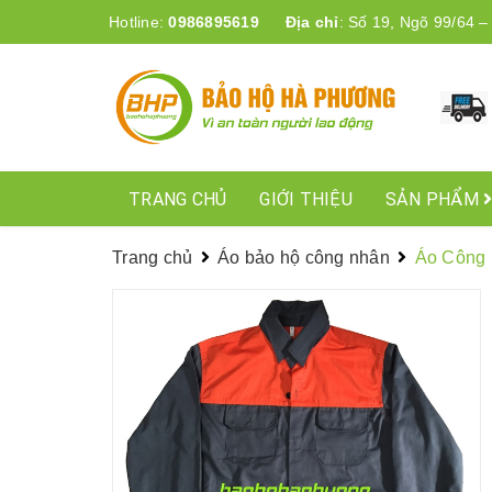
Hotline:
0986895619
Địa chỉ
:
Số 19, Ngõ 99/64 –
TRANG CHỦ
GIỚI THIỆU
SẢN PHẨM
Trang chủ
Áo bảo hộ công nhân
Áo Công 