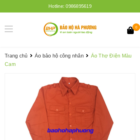
Hotline:
0986895619
0
Trang chủ
Áo bảo hộ công nhân
Áo Thợ Điện Màu
Cam