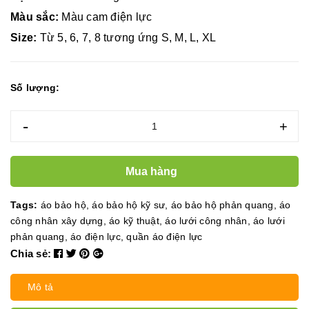
Màu sắc:
Màu cam điện lực
Size:
Từ 5, 6, 7, 8 tương ứng S, M, L, XL
Số lượng:
-
+
Mua hàng
Tags:
áo bảo hộ
,
áo bảo hộ kỹ sư
,
áo bảo hộ phản quang
,
áo
công nhân xây dựng
,
áo kỹ thuật
,
áo lưới công nhân
,
áo lưới
phản quang
,
áo điện lực
,
quần áo điện lực
Chia sẻ:
Mô tả