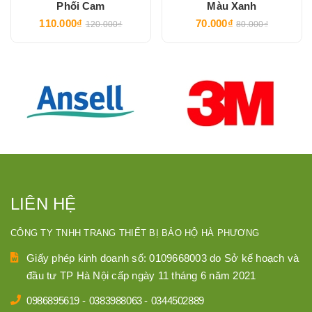
Phối Cam
Màu Xanh
110.000₫
70.000₫
120.000₫
80.000₫
LIÊN HỆ
CÔNG TY TNHH TRANG THIẾT BỊ BẢO HỘ HÀ PHƯƠNG
Giấy phép kinh doanh số: 0109668003 do Sở kế hoạch và
đầu tư TP Hà Nội cấp ngày 11 tháng 6 năm 2021
0986895619
-
0383988063
-
0344502889