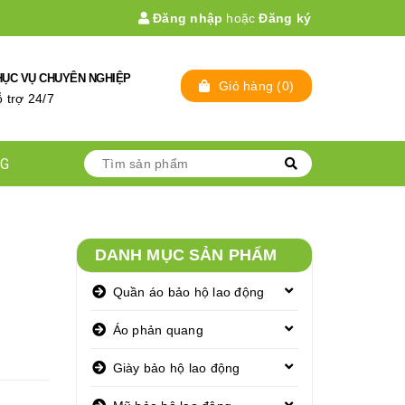
Đăng nhập
hoặc
Đăng ký
HỤC VỤ CHUYÊN NGHIỆP
Giỏ hàng
(
0
)
̃ trợ 24/7
NG
DANH MỤC SẢN PHẨM
Quần áo bảo hộ lao động
Áo phản quang
Giày bảo hộ lao động