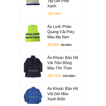
Tay Ghi Phối
Xanh
165.000₫
Áo Lưới Phản
Quang Vải Poly
Màu Mạ Non
40.000₫
50.000₫
Áo Khoác Bảo Hộ
Vải Trần Bông
Màu Tím Than
300.000₫
315.000₫
Áo Khoác Bảo Hộ
Vải Gió Màu
Xanh Biển