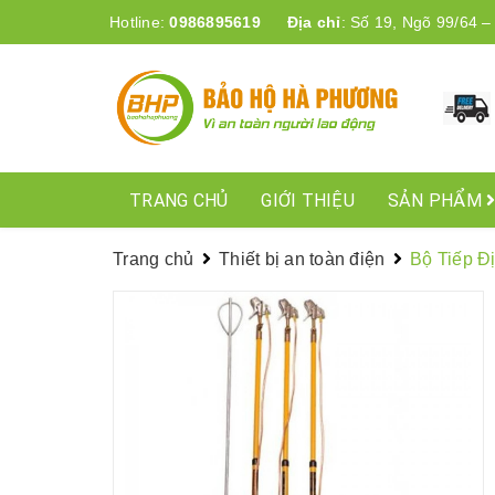
Hotline:
0986895619
Địa chỉ
:
Số 19, Ngõ 99/64 –
TRANG CHỦ
GIỚI THIỆU
SẢN PHẨM
Trang chủ
Thiết bị an toàn điện
Bộ Tiếp Đ