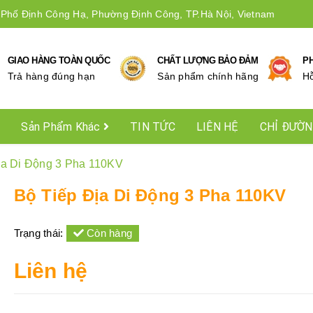
 Phố Định Công Hạ, Phường Định Công, TP.Hà Nội, Vietnam
GIAO HÀNG TOÀN QUỐC
CHẤT LƯỢNG BẢO ĐẢM
P
Trả hàng đúng hạn
Sản phẩm chính hãng
Hô
Sản Phẩm Khác
TIN TỨC
LIÊN HỆ
CHỈ ĐƯỜ
ịa Di Động 3 Pha 110KV
Bộ Tiếp Địa Di Động 3 Pha 110KV
Trạng thái:
Còn hàng
Liên hệ