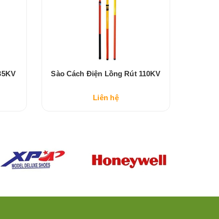
35KV
Sào Cách Điện Lồng Rút 110KV
Ghế Cá
Liên hệ