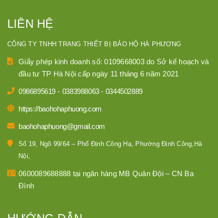
LIÊN HỆ
CÔNG TY TNHH TRANG THIẾT BỊ BẢO HỘ HÀ PHƯƠNG
Giấy phép kinh doanh số: 0109668003 do Sở kế hoạch và
đầu tư TP Hà Nội cấp ngày 11 tháng 6 năm 2021
0986895619
-
0383988063
-
0344502889
https://baohohaphuong.com
baohohaphuong@gmail.com
Số 19, Ngõ 99/64 – Phố Định Công Hạ, Phường Định Công,Hà
Nội,
0600089688888 tại ngân hàng MB Quân Đội – CN Ba
Đình