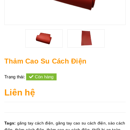
Thảm Cao Su Cách Điện
Trạng thái:
Còn hàng
Liên hệ
Tags:
găng tay cách điện
,
găng tay cao su cách điện
,
sào cách
điện
,
thảm cách điện
,
thảm cao su cách điện
,
thiết bị an toàn