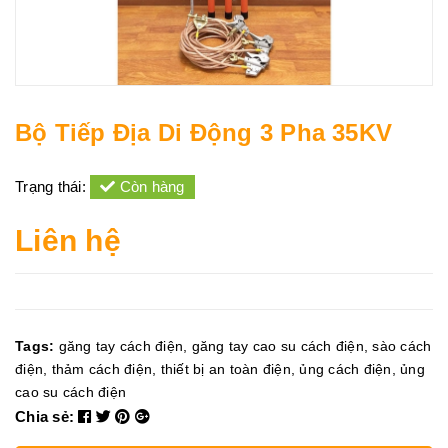
Bộ Tiếp Địa Di Động 3 Pha 35KV
Trạng thái:
Còn hàng
Liên hệ
Tags:
găng tay cách điện
,
găng tay cao su cách điện
,
sào cách
điện
,
thảm cách điện
,
thiết bị an toàn điện
,
ủng cách điện
,
ủng
cao su cách điện
Chia sẻ: