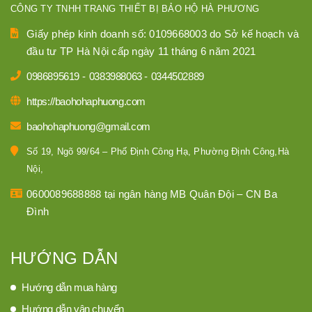
CÔNG TY TNHH TRANG THIẾT BỊ BẢO HỘ HÀ PHƯƠNG
Giấy phép kinh doanh số: 0109668003 do Sở kế hoạch và
đầu tư TP Hà Nội cấp ngày 11 tháng 6 năm 2021
0986895619
-
0383988063
-
0344502889
https://baohohaphuong.com
baohohaphuong@gmail.com
Số 19, Ngõ 99/64 – Phố Định Công Hạ, Phường Định Công,Hà
Nội,
0600089688888 tại ngân hàng MB Quân Đội – CN Ba
Đình
HƯỚNG DẪN
Hướng dẫn mua hàng
Hướng dẫn vận chuyển