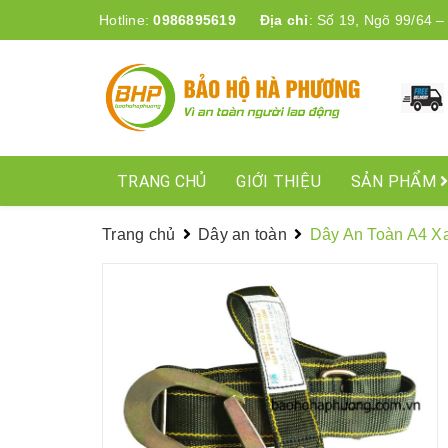
Hotline:
0986895619
Địa chỉ
:
Số 19, Ngõ 99/64 –
TRANG CHỦ
GIỚI THIỆU
SẢN PHẨM
Trang chủ
Dây an toàn
Dây An Toàn A4 X