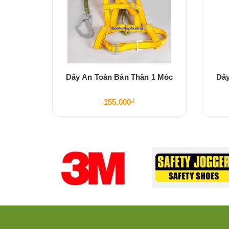
c To
Dây An Toàn Bán Thân 1 Móc
Dây
155.000₫