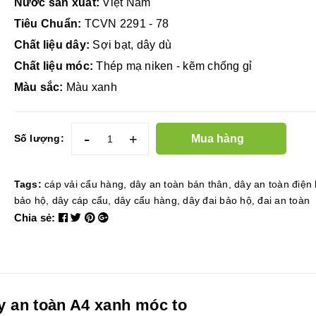
Nước sản xuất:
Việt Nam
Tiêu Chuẩn:
TCVN 2291 - 78
Chất liệu dây:
Sợi bạt, dây dù
Chất liệu móc:
Thép mạ niken - kẽm chống gỉ
Màu sắc:
Màu xanh
-
+
Mua hàng
Số lượng:
Tags:
cáp vải cẩu hàng
,
dây an toàn bán thân
,
dây an toàn điện 
bảo hộ
,
dây cáp cẩu
,
dây cẩu hàng
,
dây đai bảo hộ
,
đai an toàn
Chia sẻ:
y an toàn A4 xanh móc to