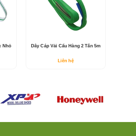
c Nhỏ
Dây Cáp Vải Cẩu Hàng 2 Tấn 5m
Dây 
Liên hệ