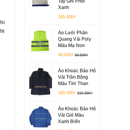
Tay Ghi Phối
Xanh
165.000₫
hi
hi
Áo Lưới Phản
Quang Vải Poly
Màu Mạ Non
40.000₫
50.000₫
Áo Khoác Bảo Hộ
Vải Trần Bông
Màu Tím Than
300.000₫
315.000₫
Áo Khoác Bảo Hộ
Vải Gió Màu
Xanh Biển