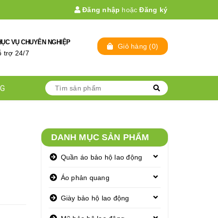
Đăng nhập
hoặc
Đăng ký
HỤC VỤ CHUYÊN NGHIỆP
Giỏ hàng
(
0
)
̃ trợ 24/7
NG
DANH MỤC SẢN PHẨM
Quần áo bảo hộ lao động
Áo phản quang
Giày bảo hộ lao động