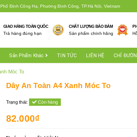
 Phố Định Công Hạ, Phường Định Công, TP.Hà Nội, Vietnam
GIAO HÀNG TOÀN QUỐC
CHẤT LƯỢNG BẢO ĐẢM
P
Trả hàng đúng hạn
Sản phẩm chính hãng
Hô
Sản Phẩm Khác
TIN TỨC
LIÊN HỆ
CHỈ ĐƯỜ
anh Móc To
Dây An Toàn A4 Xanh Móc To
Trạng thái:
Còn hàng
82.000₫