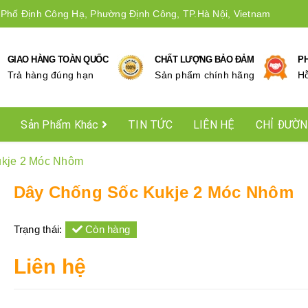
 Phố Định Công Hạ, Phường Định Công, TP.Hà Nội, Vietnam
GIAO HÀNG TOÀN QUỐC
CHẤT LƯỢNG BẢO ĐẢM
P
Trả hàng đúng hạn
Sản phẩm chính hãng
Hô
Sản Phẩm Khác
TIN TỨC
LIÊN HỆ
CHỈ ĐƯỜ
kje 2 Móc Nhôm
Dây Chống Sốc Kukje 2 Móc Nhôm
Trạng thái:
Còn hàng
Liên hệ