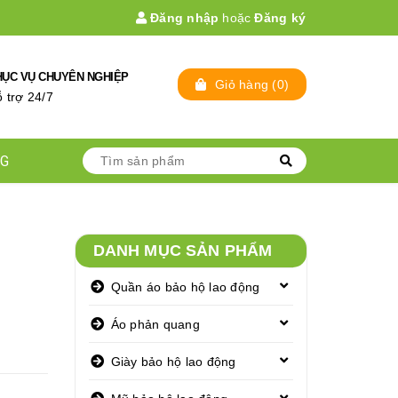
Đăng nhập
hoặc
Đăng ký
HỤC VỤ CHUYÊN NGHIỆP
Giỏ hàng
(
0
)
̃ trợ 24/7
NG
DANH MỤC SẢN PHẨM
Quần áo bảo hộ lao động
Áo phản quang
Giày bảo hộ lao động