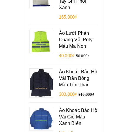
Tay Ghi Phối
Xanh
165.000₫
Áo Lưới Phản
Quang Vải Poly
Màu Mạ Non
40.000₫
50.000₫
Áo Khoác Bảo Hộ
Vải Trần Bông
Màu Tím Than
300.000₫
315.000₫
Áo Khoác Bảo Hộ
Vải Gió Màu
Xanh Biển