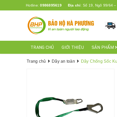
Hotline:
0986895619
Địa chỉ
:
Số 19, Ngõ 99/64 –
TRANG CHỦ
GIỚI THIỆU
SẢN PHẨM
Trang chủ
Dây an toàn
Dây Chống Sốc Ku