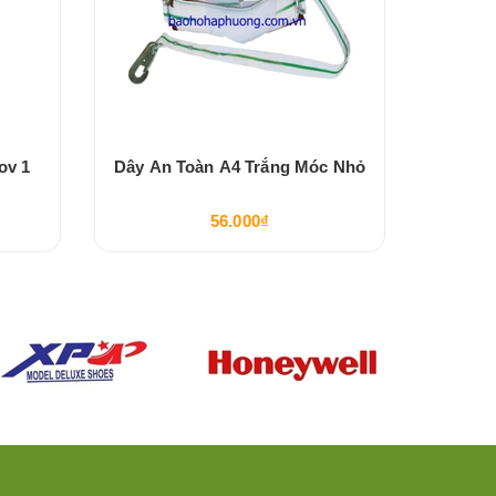
ov 1
Dây An Toàn A4 Trắng Móc Nhỏ
Dây Cá
56.000₫