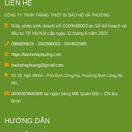
LIÊN HỆ
CÔNG TY TNHH TRANG THIẾT BỊ BẢO HỘ HÀ PHƯƠNG
Giấy phép kinh doanh số: 0109668003 do Sở kế hoạch và
đầu tư TP Hà Nội cấp ngày 11 tháng 6 năm 2021
0986895619
-
0383988063
-
0344502889
https://baohohaphuong.com
baohohaphuong@gmail.com
Số 19, Ngõ 99/64 – Phố Định Công Hạ, Phường Định Công,Hà
Nội,
0600089688888 tại ngân hàng MB Quân Đội – CN Ba
Đình
HƯỚNG DẪN