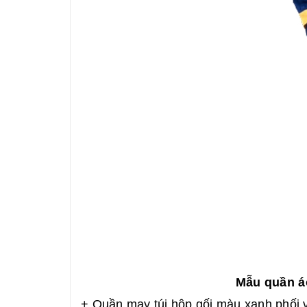
Mẫu quần á
+ Quần may túi hộp gối màu xanh phối 