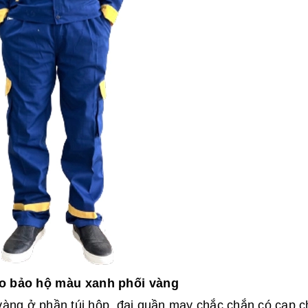
o bảo hộ màu xanh phối vàng
vàng ở phần túi hộp, đai quần may chắc chắn có cạp 