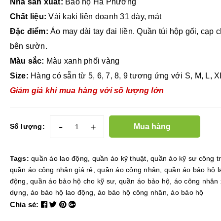
Nhà sản xuất:
Bảo hộ Hà Phương
Chất liệu:
Vải kaki liên doanh 31 dày, mát
Đặc điểm:
Áo may dài tay đai liền. Quần túi hộp gối, cạp 
bên sườn.
Màu sắc:
Màu xanh phối vàng
Size:
Hàng có sẵn từ 5, 6, 7, 8, 9 tương ứng với S, M, L, 
Giảm giá khi mua hàng với số lượng lớn
-
+
Mua hàng
Số lượng:
Tags:
quần áo lao động
,
quần áo kỹ thuật
,
quần áo kỹ sư công t
quần áo công nhân giá rẻ
,
quần áo công nhân
,
quần áo bảo hộ l
động
,
quần áo bảo hộ cho kỹ sư
,
quần áo bảo hộ
,
áo công nhân 
dựng
,
áo bảo hộ lao động
,
áo bảo hộ công nhân
,
áo bảo hộ
Chia sẻ: