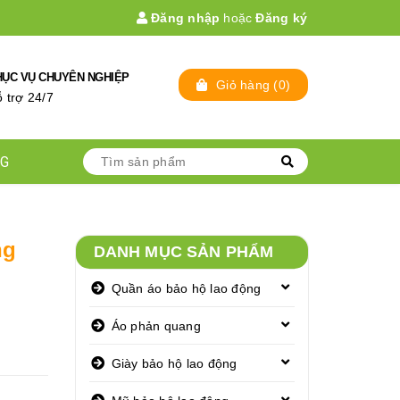
Đăng nhập
hoặc
Đăng ký
HỤC VỤ CHUYÊN NGHIỆP
Giỏ hàng
(
0
)
̃ trợ 24/7
NG
ng
DANH MỤC SẢN PHẨM
Quần áo bảo hộ lao động
Áo phản quang
Giày bảo hộ lao động