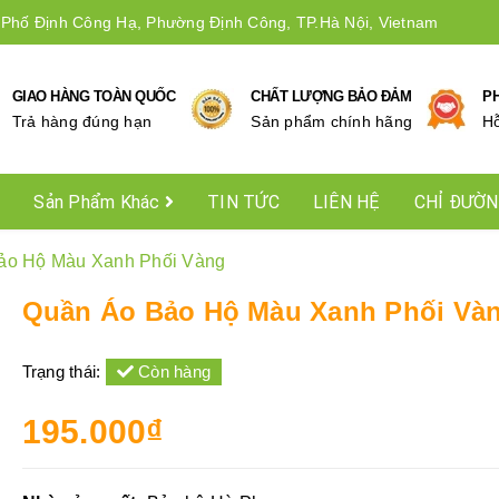
 Phố Định Công Hạ, Phường Định Công, TP.Hà Nội, Vietnam
GIAO HÀNG TOÀN QUỐC
CHẤT LƯỢNG BẢO ĐẢM
P
Trả hàng đúng hạn
Sản phẩm chính hãng
Hô
Sản Phẩm Khác
TIN TỨC
LIÊN HỆ
CHỈ ĐƯỜ
ảo Hộ Màu Xanh Phối Vàng
Quần Áo Bảo Hộ Màu Xanh Phối Và
Trạng thái:
Còn hàng
195.000₫