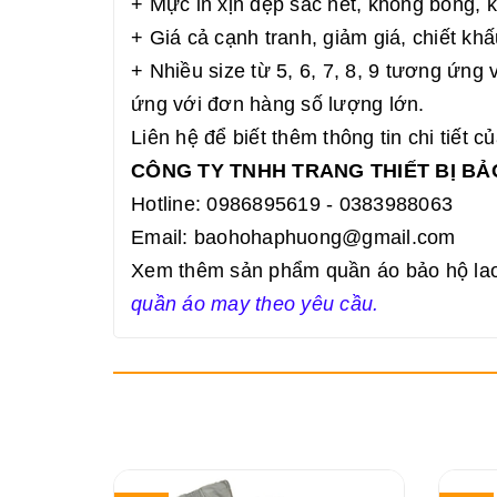
+ Mực in xịn đẹp sắc nét, không bong, 
+ Giá cả cạnh tranh, giảm giá, chiết k
+ Nhiều size từ 5, 6, 7, 8, 9 tương ứng
ứng với đơn hàng số lượng lớn.
Liên hệ để biết thêm thông tin chi tiết 
CÔNG TY TNHH TRANG THIẾT BỊ B
Hotline: 0986895619 - 0383988063
Email: baohohaphuong@gmail.com
Xem thêm sản phẩm quần áo bảo hộ lao 
quần áo may theo yêu cầu.