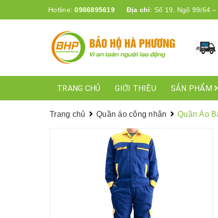
Hotline:
0986895619
Địa chỉ
:
Số 19, Ngõ 99/64 –
TRANG CHỦ
GIỚI THIỆU
SẢN PHẨM
Trang chủ
Quần áo công nhân
Quần Áo B