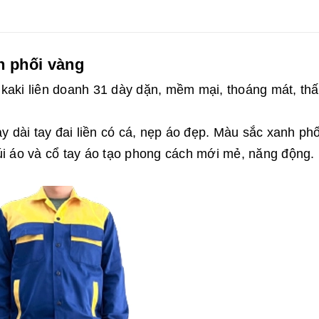
h phối vàng
 kaki liên doanh 31 dày dặn, mềm mại, thoáng mát, th
ay dài tay đai liền có cá, nẹp áo đẹp. Màu sắc xanh phố
úi áo và cổ tay áo tạo phong cách mới mẻ, năng động.