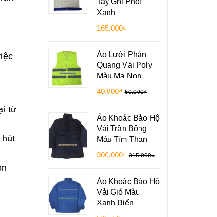
Tay Ghi Phối
Xanh
165.000₫
Áo Lưới Phản
iệc
Quang Vải Poly
Màu Mạ Non
40.000₫
50.000₫
i từ
Áo Khoác Bảo Hộ
Vải Trần Bông
 hút
Màu Tím Than
300.000₫
315.000₫
ôn
Áo Khoác Bảo Hộ
Vải Gió Màu
Xanh Biển