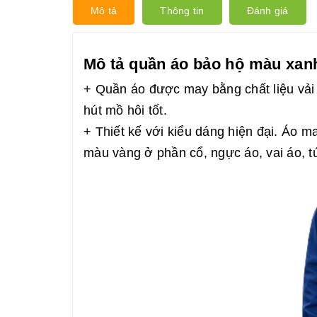
Mô tả
Thông tin
Đánh giá
Mô tả quần áo bảo hộ màu xan
+ Quần áo được may bằng chất liệu vải
hút mồ hôi tốt.
+ Thiết kế với kiểu dáng hiện đại. Áo m
màu vàng ở phần cổ, ngực áo, vai áo, t