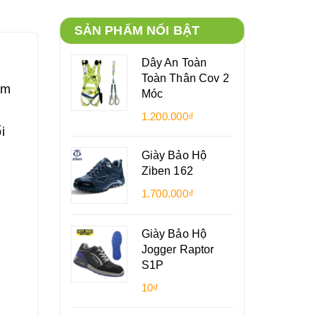
SẢN PHẨM NỔI BẬT
Dây An Toàn
Toàn Thân Cov 2
ấm
Móc
1.200.000₫
i
Giày Bảo Hộ
Ziben 162
1.700.000₫
Giày Bảo Hộ
Jogger Raptor
S1P
10₫