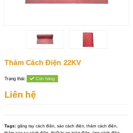
Thảm Cách Điện 22KV
Trạng thái:
Còn hàng
Liên hệ
Tags:
găng tay cách điện
,
sào cách điện
,
thảm cách điện
,
thảm cao su cách điện
,
thiết bị an toàn điện
,
ủng cách điện
,