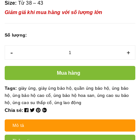
Size:
Từ 38 – 43
Giảm giá khi mua hàng với số lượng lớn
Số lượng:
-
+
Mua hàng
Tags:
giày ủng
,
giày ủng bảo hộ
,
quần ủng bảo hộ
,
ủng bảo
hộ
,
ủng bảo hộ cao cổ
,
ủng bảo hộ hoa san
,
ủng cao su bảo
hộ
,
ủng cao su thấp cổ
,
ủng lao động
Chia sẻ:
Mô tả