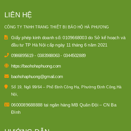
LIÊN HỆ
CÔNG TY TNHH TRANG THIẾT BỊ BẢO HỘ HÀ PHƯƠNG
Giấy phép kinh doanh số: 0109668003 do Sở kế hoạch và
đầu tư TP Hà Nội cấp ngày 11 tháng 6 năm 2021
0986895619
-
0383988063
-
0344502889
https://baohohaphuong.com
baohohaphuong@gmail.com
Số 19, Ngõ 99/64 – Phố Định Công Hạ, Phường Định Công,Hà
Nội,
0600089688888 tại ngân hàng MB Quân Đội – CN Ba
Đình