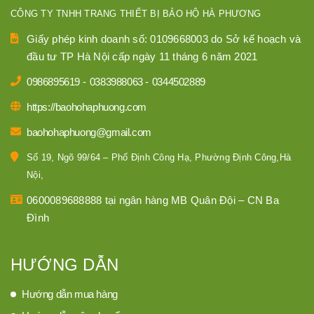
CÔNG TY TNHH TRANG THIẾT BỊ BẢO HỘ HÀ PHƯƠNG
Giấy phép kinh doanh số: 0109668003 do Sở kế hoạch và
đầu tư TP Hà Nội cấp ngày 11 tháng 6 năm 2021
0986895619
-
0383988063
-
0344502889
https://baohohaphuong.com
baohohaphuong@gmail.com
Số 19, Ngõ 99/64 – Phố Định Công Hạ, Phường Định Công,Hà
Nội,
0600089688888 tại ngân hàng MB Quân Đội – CN Ba
Đình
HƯỚNG DẪN
Hướng dẫn mua hàng