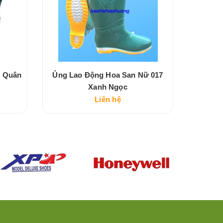
m Quân
Ủng Lao Động Hoa San Nữ 017
Ủng La
Xanh Ngọc
Liên hệ