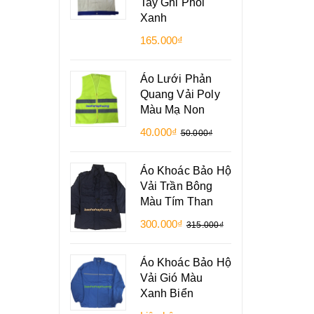
Tay Ghi Phối
Xanh
165.000₫
Áo Lưới Phản
Quang Vải Poly
Màu Mạ Non
40.000₫
50.000₫
Áo Khoác Bảo Hộ
Vải Trần Bông
Màu Tím Than
300.000₫
315.000₫
Áo Khoác Bảo Hộ
Vải Gió Màu
Xanh Biển