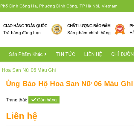
 Phố Định Công Hạ, Phường Định Công, TP.Hà Nội, Vietnam
GIAO HÀNG TOÀN QUỐC
CHẤT LƯỢNG BẢO ĐẢM
P
Trả hàng đúng hạn
Sản phẩm chính hãng
Hô
Sản Phẩm Khác
TIN TỨC
LIÊN HỆ
CHỈ ĐƯỜ
 Hoa San Nữ 06 Màu Ghi
Ủng Bảo Hộ Hoa San Nữ 06 Màu Ghi
Trạng thái:
Còn hàng
Liên hệ