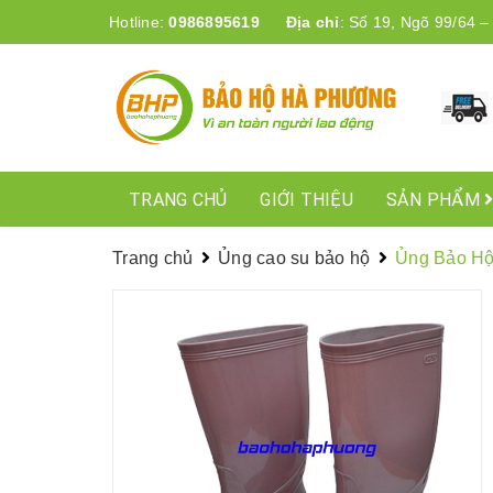
Hotline:
0986895619
Địa chỉ
:
Số 19, Ngõ 99/64 –
TRANG CHỦ
GIỚI THIỆU
SẢN PHẨM
Trang chủ
Ủng cao su bảo hộ
Ủng Bảo Hộ