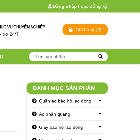
Đăng nhập
hoặc
Đăng ký
HỤC VỤ CHUYÊN NGHIỆP
Giỏ hàng
(
0
)
̃ trợ 24/7
NG
DANH MỤC SẢN PHẨM
Quần áo bảo hộ lao động
Áo phản quang
Giày bảo hộ lao động