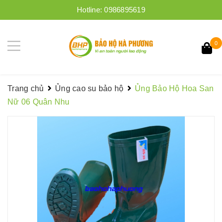
Hotline:
0986895619
0
Trang chủ
Ủng cao su bảo hộ
Ủng Bảo Hộ Hoa San
Nữ 06 Quân Nhu