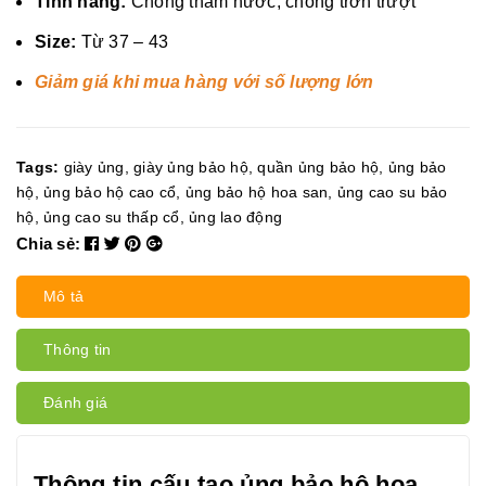
Tính năng:
Chống thấm nước, chống trơn trượt
Size:
Từ 37 – 43
Giảm giá khi mua hàng với số lượng lớn
Tags:
giày ủng
,
giày ủng bảo hộ
,
quần ủng bảo hộ
,
ủng bảo
hộ
,
ủng bảo hộ cao cổ
,
ủng bảo hộ hoa san
,
ủng cao su bảo
hộ
,
ủng cao su thấp cổ
,
ủng lao động
Chia sẻ:
Mô tả
Thông tin
Đánh giá
Thông tin cấu tạo ủng bảo hộ hoa