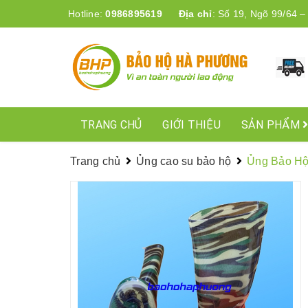
Hotline:
0986895619
Địa chỉ
:
Số 19, Ngõ 99/64 –
TRANG CHỦ
GIỚI THIỆU
SẢN PHẨM
Trang chủ
Ủng cao su bảo hộ
Ủng Bảo Hộ