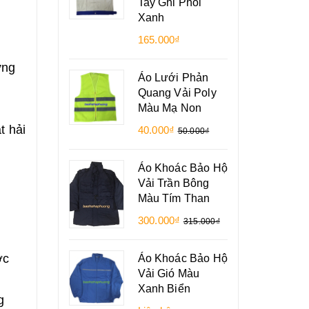
Tay Ghi Phối
Xanh
165.000₫
ứng
Áo Lưới Phản
Quang Vải Poly
Màu Mạ Non
t hải
40.000₫
50.000₫
Áo Khoác Bảo Hộ
Vải Trần Bông
Màu Tím Than
300.000₫
315.000₫
Áo Khoác Bảo Hộ
ợc
Vải Gió Màu
Xanh Biển
g