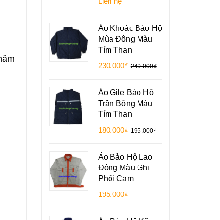
Liên hệ
Áo Khoác Bảo Hộ
Mùa Đông Màu
Tím Than
phẩm
230.000₫
240.000₫
Áo Gile Bảo Hộ
Trần Bông Màu
Tím Than
180.000₫
195.000₫
Áo Bảo Hộ Lao
Động Màu Ghi
Phối Cam
195.000₫