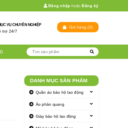
Đăng nhập
hoặc
Đăng ký
HỤC VỤ CHUYÊN NGHIỆP
Giỏ hàng
(
0
)
̃ trợ 24/7
NG
DANH MỤC SẢN PHẨM
Quần áo bảo hộ lao động
Áo phản quang
Giày bảo hộ lao động