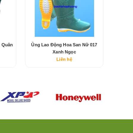
m Quân
Ủng Lao Động Hoa San Nữ 017
Ủng La
Xanh Ngọc
Liên hệ