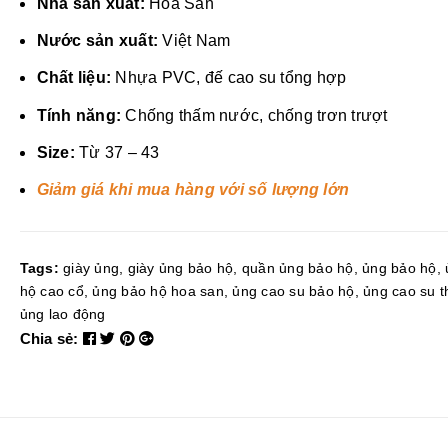
Nhà sản xuất:
Hoa San
Nước sản xuất:
Việt Nam
Chất liệu:
Nhựa PVC, đế cao su tổng hợp
Tính năng:
Chống thấm nước, chống trơn trượt
Size:
Từ 37 – 43
Giảm giá khi mua hàng với số lượng lớn
Tags:
giày ủng
,
giày ủng bảo hộ
,
quần ủng bảo hộ
,
ủng bảo hộ
,
hộ cao cổ
,
ủng bảo hộ hoa san
,
ủng cao su bảo hộ
,
ủng cao su t
ủng lao động
Chia sẻ: