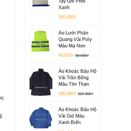
Tay Ghi Phối
Xanh
165.000₫
Áo Lưới Phản
Quang Vải Poly
Màu Mạ Non
40.000₫
50.000₫
Áo Khoác Bảo Hộ
Vải Trần Bông
Màu Tím Than
300.000₫
315.000₫
ợc
Áo Khoác Bảo Hộ
g
Vải Gió Màu
Xanh Biển