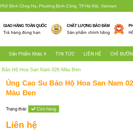
 Phố Định Công Hạ, Phường Định Công, TP.Hà Nội, Vietnam
GIAO HÀNG TOÀN QUỐC
CHẤT LƯỢNG BẢO ĐẢM
P
Trả hàng đúng hạn
Sản phẩm chính hãng
Hô
Sản Phẩm Khác
TIN TỨC
LIÊN HỆ
CHỈ ĐƯỜ
 Bảo Hộ Hoa San Nam 026 Màu Đen
Ủng Cao Su Bảo Hộ Hoa San Nam 0
Màu Đen
Trạng thái:
Còn hàng
Liên hệ