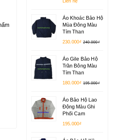
Liên hệ
Áo Khoác Bảo Hộ
phẩm
Mùa Đông Màu
Tím Than
230.000₫
240.000₫
Áo Gile Bảo Hộ
Trần Bông Màu
Tím Than
180.000₫
195.000₫
Áo Bảo Hộ Lao
Động Màu Ghi
Phối Cam
195.000₫