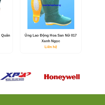
m Quân
Ủng Lao Động Hoa San Nữ 017
Ủng La
Xanh Ngọc
Liên hệ