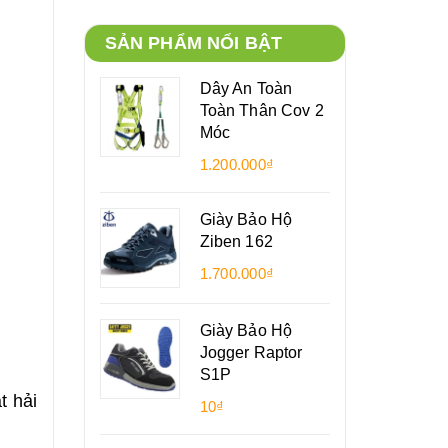
SẢN PHẨM NỔI BẬT
Dây An Toàn
Toàn Thân Cov 2
Móc
1.200.000₫
Giày Bảo Hộ
Ziben 162
1.700.000₫
Giày Bảo Hộ
Jogger Raptor
S1P
t hải
10₫