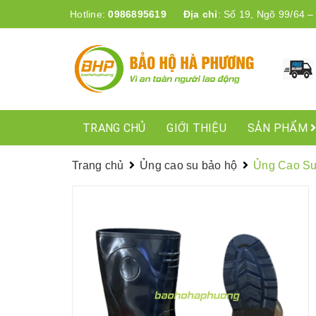
Hotline:
0986895619
Địa chỉ
:
Số 19, Ngõ 99/64 –
TRANG CHỦ
GIỚI THIỆU
SẢN PHẨM
Trang chủ
Ủng cao su bảo hộ
Ủng Cao Su