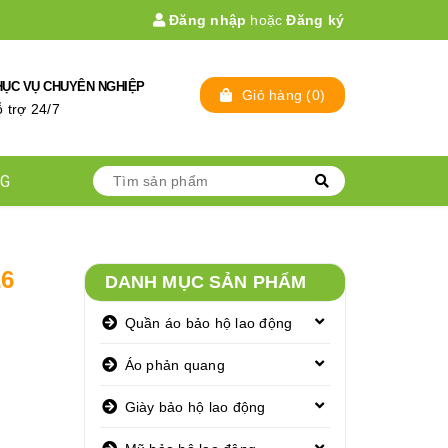
Đăng nhập
hoặc
Đăng ký
HỤC VỤ CHUYÊN NGHIỆP
Giỏ hàng
(
0
)
̃ trợ 24/7
NG
26
DANH MỤC SẢN PHẨM
Quần áo bảo hộ lao động
Áo phản quang
Giày bảo hộ lao động