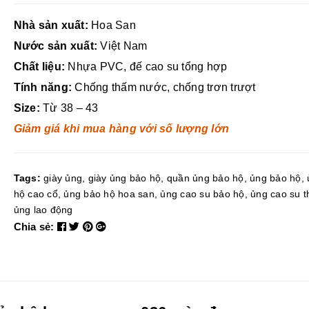
Nhà sản xuất:
Hoa San
Nước sản xuất:
Việt Nam
Chất liệu:
Nhựa PVC, đế cao su tổng hợp
Tính năng:
Chống thấm nước, chống trơn trượt
Size:
Từ 38 – 43
Giảm giá khi mua hàng với số lượng lớn
Tags:
giày ủng
,
giày ủng bảo hộ
,
quần ủng bảo hộ
,
ủng bảo hộ
,
hộ cao cổ
,
ủng bảo hộ hoa san
,
ủng cao su bảo hộ
,
ủng cao su t
ủng lao động
Chia sẻ: