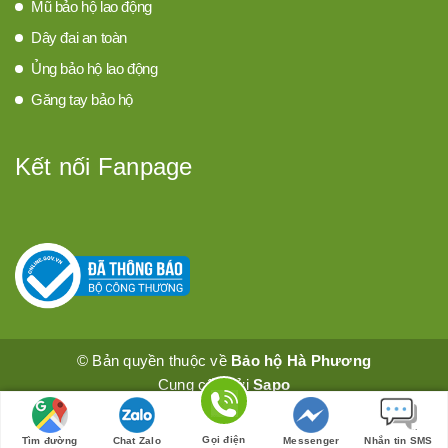
Mũ bảo hộ lao động
Dây đai an toàn
Ủng bảo hộ lao động
Găng tay bảo hộ
Kết nối Fanpage
© Bản quyền thuộc về
Bảo hộ Hà Phương
Cung cấp bởi
Sapo
Gọi điện
Tìm đường
Chat Zalo
Messenger
Nhắn tin SMS