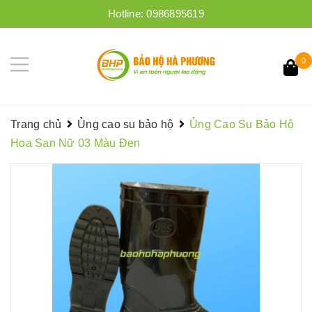
Hotline:
0986895619
0
Trang chủ
Ủng cao su bảo hộ
Ủng Cao Su Bảo Hộ
Hoa San Nữ 03 Màu Đen