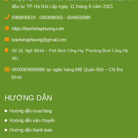
đầu tư TP Hà Nội cấp ngày 11 tháng 6 năm 2021
0986895619
-
0383988063
-
0344502889
https://baohohaphuong.com
baohohaphuong@gmail.com
Số 19, Ngõ 99/64 – Phố Định Công Hạ, Phường Định Công,Hà
Nội,
0600089688888 tại ngân hàng MB Quân Đội – CN Ba
Đình
HƯỚNG DẪN
Hướng dẫn mua hàng
Hướng dẫn vận chuyển
Hướng dẫn thanh toán