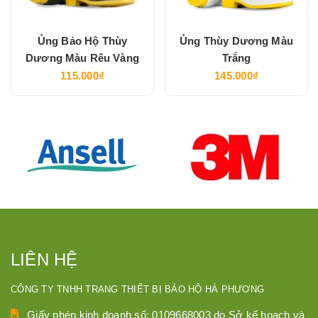
Ủng Bảo Hộ Thùy
Ủng Thùy Dương Màu
Dương Màu Rêu Vàng
Trắng
115.000₫
145.000₫
LIÊN HỆ
CÔNG TY TNHH TRANG THIẾT BỊ BẢO HỘ HÀ PHƯƠNG
Giấy phép kinh doanh số: 0109668003 do Sở kế hoạch và