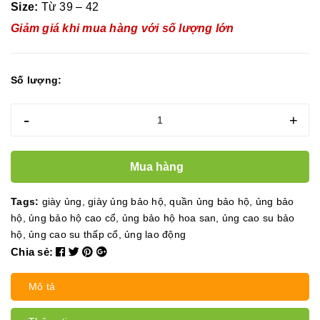
Size:
Từ 39 – 42
Giảm giá khi mua hàng với số lượng lớn
Số lượng:
-
+
Mua hàng
Tags:
giày ủng
,
giày ủng bảo hộ
,
quần ủng bảo hộ
,
ủng bảo
hộ
,
ủng bảo hộ cao cổ
,
ủng bảo hộ hoa san
,
ủng cao su bảo
hộ
,
ủng cao su thấp cổ
,
ủng lao động
Chia sẻ:
Mô tả