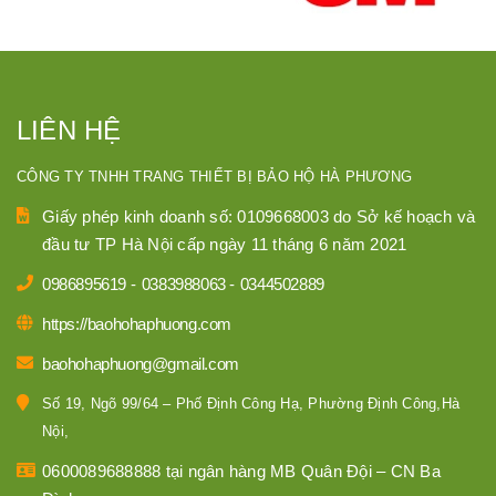
LIÊN HỆ
CÔNG TY TNHH TRANG THIẾT BỊ BẢO HỘ HÀ PHƯƠNG
Giấy phép kinh doanh số: 0109668003 do Sở kế hoạch và
đầu tư TP Hà Nội cấp ngày 11 tháng 6 năm 2021
0986895619
-
0383988063
-
0344502889
https://baohohaphuong.com
baohohaphuong@gmail.com
Số 19, Ngõ 99/64 – Phố Định Công Hạ, Phường Định Công,Hà
Nội,
0600089688888 tại ngân hàng MB Quân Đội – CN Ba