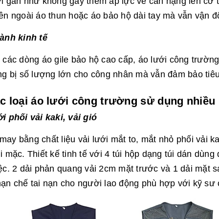
i gần như không gây thêm áp lực về cân nặng lên cơ 
ên ngoài áo thun hoặc áo bảo hộ dài tay mà vẫn vận độ
ành kinh tế
 các dòng áo gile bảo hộ cao cấp, áo lưới công trường
ng bị số lượng lớn cho công nhân mà vẫn đảm bảo tiê
ác loại áo lưới công trường sử dụng nhiều
i phối vải kaki, vải gió
ay bằng chất liệu vải lưới mắt to, mắt nhỏ phối vải ka
i mặc. Thiết kế tinh tế với 4 túi hộp dạng túi dán dùng
ệc. 2 dải phản quang vải 2cm mặt trước và 1 dải mặt s
ạn chế tai nạn cho người lao động phù hợp với kỹ sư 