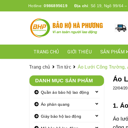
Hotline:
0986895619
Địa chỉ
:
Số 19, Ngõ 99/64 –
TRANG CHỦ
GIỚI THIỆU
SẢN PHẨM
Trang chủ
Tin tức
Áo Lưới Công Trường, 
Áo L
DANH MỤC SẢN PHẨM
22/04/20
Quần áo bảo hộ lao động
Áo phản quang
1. Á
Giày bảo hộ lao động
Áo lướ
công n