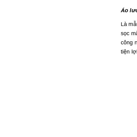
Áo lư
Là mẫ
sọc mặ
công n
tiện l