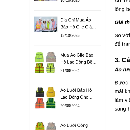
Áo lướ
16/10/2025
Phổ Biến
lồng b
Địa Chỉ Mua Áo
Giá th
Bảo Hộ Gile Giá
Gốc Tại Xưởng
So với
13/10/2025
để tra
Mua Áo Gile Bảo
3. C
Hộ Lao Động Bền
Đẹp, Giá Gốc
Áo lướ
21/08/2024
Được m
Áo Lưới Bảo Hộ
mái kh
Lao Động Cho
làm vi
Công Nhân Giá Tốt
20/08/2024
sáng h
Áo Lưới Công