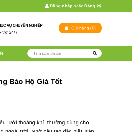
Đăng nhập
hoặc
Đăng ký
HỤC VỤ CHUYÊN NGHIỆP
Giỏ hàng
(
0
)
̃ trợ 24/7
NG
g Bảo Hộ Giá Tốt
liệu lưới thoáng khí, thường dùng cho
g ngoài trời. Nhờ cấu tạo đặc biệt, sản