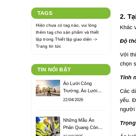
TAGS
2. T
Hiện chưa có tag nào, vui lòng
Khác v
thêm tag cho sản phẩm và thiết
lập trong Thiết lập giao diện ->
Độ th
Trang tin tức
Với th
chọn s
TIN NỔI BẬT
Tính 
Áo Lưới Công
Trường, Áo Lưới
Các dả
Phản Quang Bảo
yếu. Đ
22/04/2026
Hộ Giá Tốt
người 
Những Mẫu Áo
Trọng
Phản Quang Công
Nhân Xây Dựng