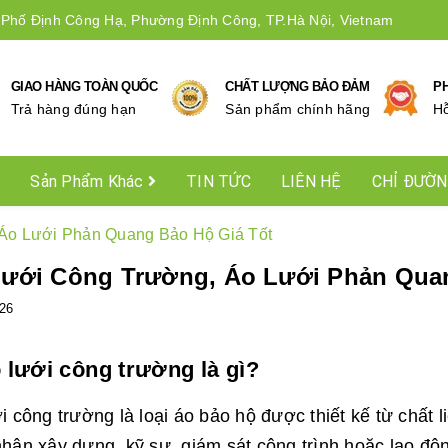
 Phố Định Công Hạ, Phường Định Công, TP.Hà Nội, Vietnam
GIAO HÀNG TOÀN QUỐC
CHẤT LƯỢNG BẢO ĐẢM
P
Trả hàng đúng hạn
Sản phẩm chính hãng
Hô
Sản Phẩm Khác
TIN TỨC
LIÊN HỆ
CHỈ ĐƯỜ
Áo Lưới Phản Quang Bảo Hộ Giá Tốt
ưới Công Trường, Áo Lưới Phản Quan
26
o lưới công trường là gì?
i công trường là loại áo bảo hộ được thiết kế từ chất 
hân xây dựng, kỹ sư, giám sát công trình hoặc lao độn