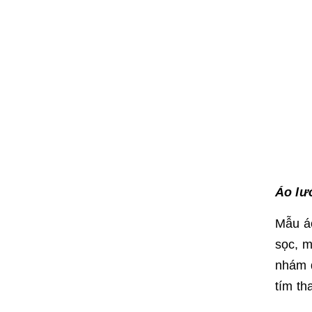
Áo lư
Mẫu á
sọc, m
nhám d
tím t