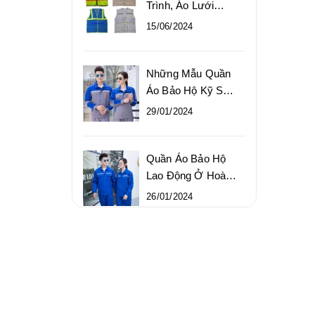
Trình, Áo Lưới
Công Trường Chất
15/06/2024
Lượng Giá Rẻ
Những Mẫu Quần
Áo Bảo Hộ Kỹ Sư
Bền Đẹp Chất
29/01/2024
Lượng Cao
Quần Áo Bảo Hộ
Lao Động Ở Hoàn
Kiếm Chất Lượng,
26/01/2024
Giá Gốc