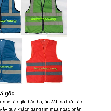
iá gốc
ng, áo gile bảo hộ, áo 3M, áo lưới, áo
 Vậy quý khách đang tìm mua hoặc phân