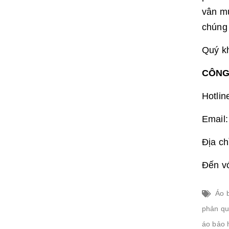
vân mu
chúng 
Quý kh
CÔNG
Hotli
Email
Địa ch
Đến vớ
Áo 
phản q
áo bảo 