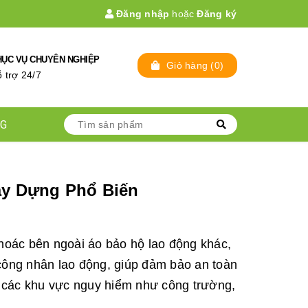
Đăng nhập
hoặc
Đăng ký
HỤC VỤ CHUYÊN NGHIỆP
Giỏ hàng
(
0
)
̃ trợ 24/7
NG
y Dựng Phổ Biến
hoác bên ngoài áo bảo hộ lao động khác,
công nhân lao động, giúp đảm bảo an toàn
ại các khu vực nguy hiểm như công trường,