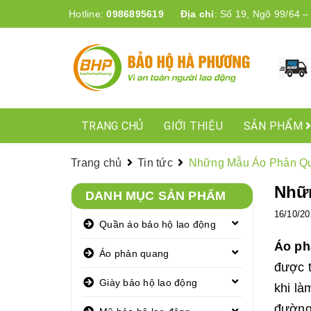
Hotline:
0986895619
Địa chỉ
:
Số 19, Ngõ 99/64 –
TRANG CHỦ
GIỚI THIỆU
SẢN PHẨM
Trang chủ
Tin tức
Những Mẫu Áo Phản Qu
Nhữ
DANH MỤC SẢN PHẨM
16/10/20
Quần áo bảo hộ lao động
Áo ph
Áo phản quang
được t
Giày bảo hộ lao động
khi là
đường