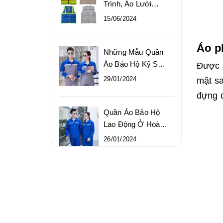
Trình, Áo Lưới
Công Trường Chất
15/06/2024
Lượng Giá Rẻ
Áo p
Những Mẫu Quần
Áo Bảo Hộ Kỹ Sư
Được 
Bền Đẹp Chất
29/01/2024
mặt sa
Lượng Cao
đựng đ
Quần Áo Bảo Hộ
Lao Động Ở Hoàn
Kiếm Chất Lượng,
26/01/2024
Giá Gốc