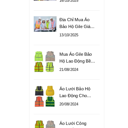
16/10/2025
Phổ Biến
Địa Chỉ Mua Áo
Bảo Hộ Gile Giá
Gốc Tại Xưởng
13/10/2025
Mua Áo Gile Bảo
Hộ Lao Động Bền
Đẹp, Giá Gốc
21/08/2024
Áo Lưới Bảo Hộ
Lao Động Cho
Công Nhân Giá Tốt
20/08/2024
Áo Lưới Công