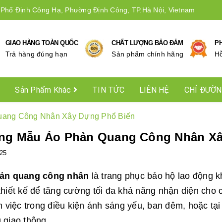
 Phố Định Công Hạ, Phường Định Công, TP.Hà Nội, Vietnam
GIAO HÀNG TOÀN QUỐC
CHẤT LƯỢNG BẢO ĐẢM
P
Trả hàng đúng hạn
Sản phẩm chính hãng
Hô
Sản Phẩm Khác
TIN TỨC
LIÊN HỆ
CHỈ ĐƯỜ
ang Công Nhân Xây Dựng Phổ Biến
ng Mẫu Áo Phản Quang Công Nhân Xâ
25
ản quang công nhân
là trang phục bảo hộ lao động k
hiết kế để tăng cường tối đa khả năng nhận diện cho 
m việc trong điều kiện ánh sáng yếu, ban đêm, hoặc t
 giao thông…