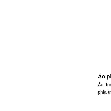
Áo p
Áo đượ
phía t