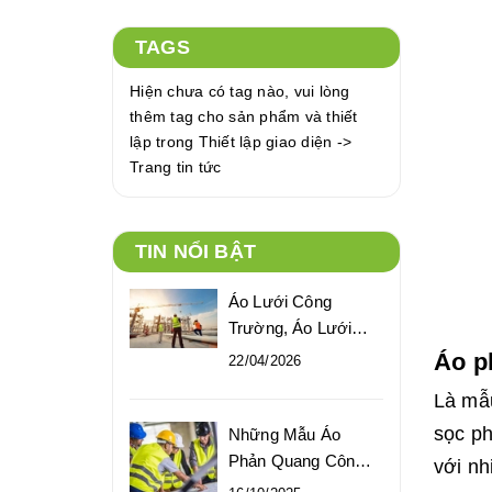
TAGS
Hiện chưa có tag nào, vui lòng
thêm tag cho sản phẩm và thiết
lập trong Thiết lập giao diện ->
Trang tin tức
TIN NỔI BẬT
Áo Lưới Công
Trường, Áo Lưới
Phản Quang Bảo
Áo p
22/04/2026
Hộ Giá Tốt
Là mẫu
sọc p
Những Mẫu Áo
Phản Quang Công
với nh
Nhân Xây Dựng