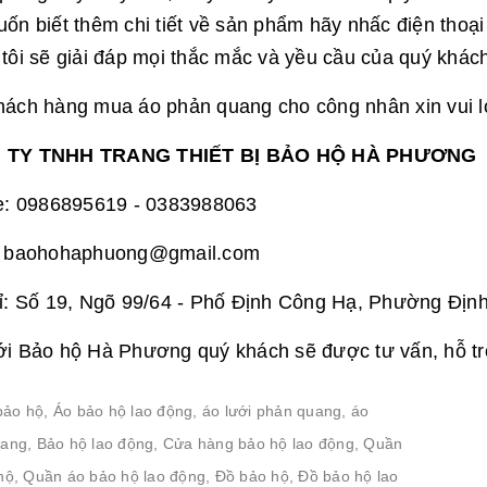
ốn biết thêm chi tiết về sản phẩm hãy nhấc điện thoại 
tôi sẽ giải đáp mọi thắc mắc và yều cầu của quý khách
ách hàng mua áo phản quang cho công nhân xin vui lò
 TY TNHH TRANG THIẾT BỊ BẢO HỘ HÀ PHƯƠNG
ne: 0986895619 - 0383988063
: baohohaphuong@gmail.com
ỉ: Số 19, Ngõ 99/64 - Phố Định Công Hạ, Phường Địn
i Bảo hộ Hà Phương quý khách sẽ được tư vấn, hỗ tr
bảo hộ
,
Áo bảo hộ lao động
,
áo lưới phản quang
,
áo
uang
,
Bảo hộ lao động
,
Cửa hàng bảo hộ lao động
,
Quần
hộ
,
Quần áo bảo hộ lao động
,
Đồ bảo hộ
,
Đồ bảo hộ lao