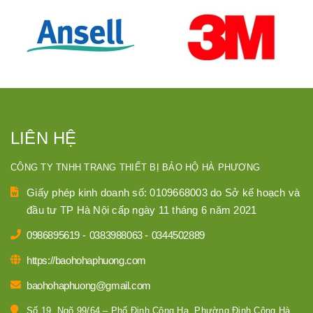
LIÊN HỆ
CÔNG TY TNHH TRANG THIẾT BỊ BẢO HỘ HÀ PHƯƠNG
Giấy phép kinh doanh số: 0109668003 do Sở kế hoạch và
đầu tư TP Hà Nội cấp ngày 11 tháng 6 năm 2021
0986895619
-
0383988063
-
0344502889
https://baohohaphuong.com
baohohaphuong@gmail.com
Số 19, Ngõ 99/64 – Phố Định Công Hạ, Phường Định Công,Hà