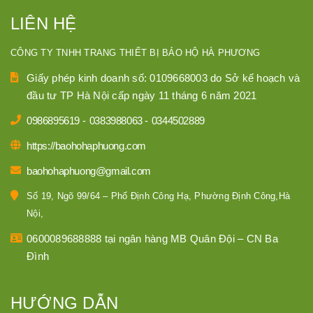
LIÊN HỆ
CÔNG TY TNHH TRANG THIẾT BỊ BẢO HỘ HÀ PHƯƠNG
Giấy phép kinh doanh số: 0109668003 do Sở kế hoạch và
đầu tư TP Hà Nội cấp ngày 11 tháng 6 năm 2021
0986895619
-
0383988063
-
0344502889
https://baohohaphuong.com
baohohaphuong@gmail.com
Số 19, Ngõ 99/64 – Phố Định Công Hạ, Phường Định Công,Hà
Nội,
0600089688888 tại ngân hàng MB Quân Đội – CN Ba
Đình
HƯỚNG DẪN