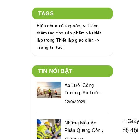
TAGS
Hiện chưa có tag nào, vui lòng
thêm tag cho sản phẩm và thiết
lập trong Thiết lập giao diện ->
Trang tin tức
TIN NỔI BẬT
Áo Lưới Công
Trường, Áo Lưới
Phản Quang Bảo
22/04/2026
Hộ Giá Tốt
+ Giày
Những Mẫu Áo
bộ đội
Phản Quang Công
Nhân Xây Dựng