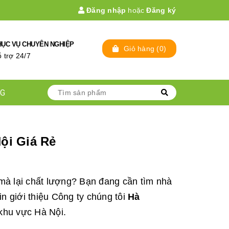
Đăng nhập
hoặc
Đăng ký
HỤC VỤ CHUYÊN NGHIỆP
Giỏ hàng
(
0
)
̃ trợ 24/7
NG
ội Giá Rẻ
mà lại chất lượng? Bạn đang cần tìm nhà
in giới thiệu Công ty chúng tôi
Hà
 khu vực Hà Nội.