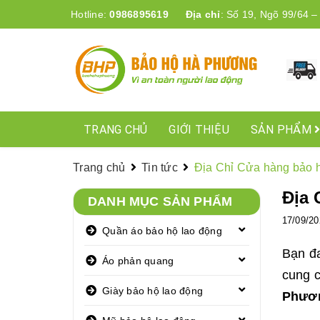
Hotline:
0986895619
Địa chỉ
:
Số 19, Ngõ 99/64 –
TRANG CHỦ
GIỚI THIỆU
SẢN PHẨM
Trang chủ
Tin tức
Địa Chỉ Cửa hàng bảo h
Địa 
DANH MỤC SẢN PHẨM
17/09/20
Quần áo bảo hộ lao động
Bạn đ
Áo phản quang
cung c
Giày bảo hộ lao động
Phươ