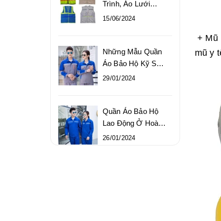
Trình, Áo Lưới
Công Trường Chất
15/06/2024
Lượng Giá Rẻ
+ Mũ 
Những Mẫu Quần
mũ y t
Áo Bảo Hộ Kỹ Sư
Bền Đẹp Chất
29/01/2024
Lượng Cao
Quần Áo Bảo Hộ
Lao Động Ở Hoàn
Kiếm Chất Lượng,
26/01/2024
Giá Gốc