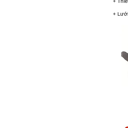
+ Thiế
+ Lưới