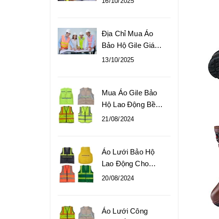
16/10/2025
Phổ Biến
Địa Chỉ Mua Áo
Bảo Hộ Gile Giá
Gốc Tại Xưởng
13/10/2025
Mua Áo Gile Bảo
Hộ Lao Động Bền
Đẹp, Giá Gốc
21/08/2024
Áo Lưới Bảo Hộ
Lao Động Cho
Công Nhân Giá Tốt
20/08/2024
Áo Lưới Công