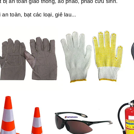
t bị an toàn giao thông, áo phao, phao cứu sinh.
 an toàn, bạt các loại, giẻ lau...