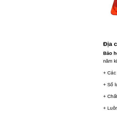
Địa 
Bảo h
năm ki
+ Các 
+ Số l
+ Chấ
+ Luôn