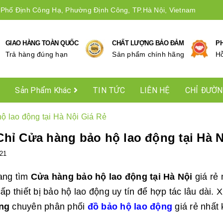
 Phố Định Công Hạ, Phường Định Công, TP.Hà Nội, Vietnam
GIAO HÀNG TOÀN QUỐC
CHẤT LƯỢNG BẢO ĐẢM
P
Trả hàng đúng hạn
Sản phẩm chính hãng
Hô
Sản Phẩm Khác
TIN TỨC
LIÊN HỆ
CHỈ ĐƯỜ
ộ lao động tại Hà Nội Giá Rẻ
Chỉ Cửa hàng bảo hộ lao động tại Hà N
21
ang tìm
Cửa hàng bảo hộ lao động tại Hà Nội
giá rẻ 
ấp thiết bị bảo hộ lao động uy tín để hợp tác lâu dài. X
ng
chuyên phân phối
đồ bảo hộ lao động
giá rẻ nhất