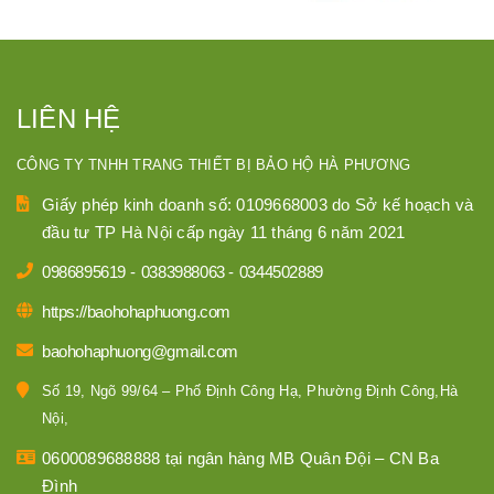
LIÊN HỆ
CÔNG TY TNHH TRANG THIẾT BỊ BẢO HỘ HÀ PHƯƠNG
Giấy phép kinh doanh số: 0109668003 do Sở kế hoạch và
đầu tư TP Hà Nội cấp ngày 11 tháng 6 năm 2021
0986895619
-
0383988063
-
0344502889
https://baohohaphuong.com
baohohaphuong@gmail.com
Số 19, Ngõ 99/64 – Phố Định Công Hạ, Phường Định Công,Hà
Nội,
0600089688888 tại ngân hàng MB Quân Đội – CN Ba
Đình