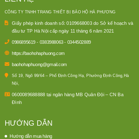
CÔNG TY TNHH TRANG THIẾT BỊ BẢO HỘ HÀ PHƯƠNG
Giấy phép kinh doanh số: 0109668003 do Sở kế hoạch và
đầu tư TP Hà Nội cấp ngày 11 tháng 6 năm 2021
0986895619
-
0383988063
-
0344502889
https://baohohaphuong.com
baohohaphuong@gmail.com
Số 19, Ngõ 99/64 – Phố Định Công Hạ, Phường Định Công,Hà
Nội,
0600089688888 tại ngân hàng MB Quân Đội – CN Ba
Đình
HƯỚNG DẪN
Hướng dẫn mua hàng