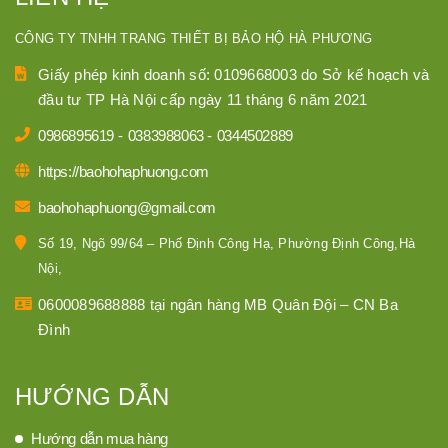
CÔNG TY TNHH TRANG THIẾT BỊ BẢO HỘ HÀ PHƯƠNG
Giấy phép kinh doanh số: 0109668003 do Sở kế hoạch và
đầu tư TP Hà Nội cấp ngày 11 tháng 6 năm 2021
0986895619
-
0383988063
-
0344502889
https://baohohaphuong.com
baohohaphuong@gmail.com
Số 19, Ngõ 99/64 – Phố Định Công Hạ, Phường Định Công,Hà
Nội,
0600089688888 tại ngân hàng MB Quân Đội – CN Ba
Đình
HƯỚNG DẪN
Hướng dẫn mua hàng