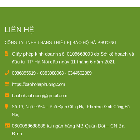
LIÊN HỆ
CÔNG TY TNHH TRANG THIẾT BỊ BẢO HỘ HÀ PHƯƠNG
Giấy phép kinh doanh số: 0109668003 do Sở kế hoạch và
đầu tư TP Hà Nội cấp ngày 11 tháng 6 năm 2021
0986895619
-
0383988063
-
0344502889
https://baohohaphuong.com
baohohaphuong@gmail.com
Số 19, Ngõ 99/64 – Phố Định Công Hạ, Phường Định Công,Hà
Nội,
0600089688888 tại ngân hàng MB Quân Đội – CN Ba
Đình